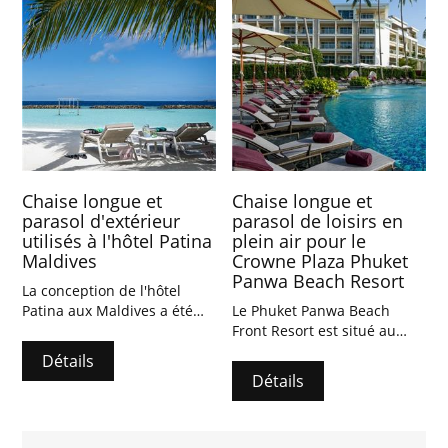
Chaise longue et
Chaise longue et
parasol d'extérieur
parasol de loisirs en
utilisés à l'hôtel Patina
plein air pour le
Maldives
Crowne Plaza Phuket
Panwa Beach Resort
La conception de l'hôtel
Patina aux Maldives a été
Le Phuket Panwa Beach
méticuleusement conçue
Front Resort est situé au
par Marcio Kogan,
sud-est de l'île de Phuket,
Détails
combinant un style
loin de l'agitation, pour
Détails
moderne avec le charme
profiter d'un moment de
traditionnel des Maldives,
plage paisible.
donnant à toute l'île une