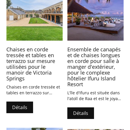
Chaises en corde
Ensemble de canapés
tressée et tables en
et de chaises longues
terrazzo sur mesure
en corde pour salle à
utilisées pour le
manger d'extérieur,
manoir de Victoria
pour le complexe
Springs
hôtelier Ifuru Island
Resort
Chaises en corde tressée et
tables en terrazzo sur
L'île d'Ifuru est située dans
mesure utilisées pour le
l'atoll de Raa et est le joyau
manoir de Victoria Springs
caché le plus charmant des
Détails
en Australie
Maldives.
Détails