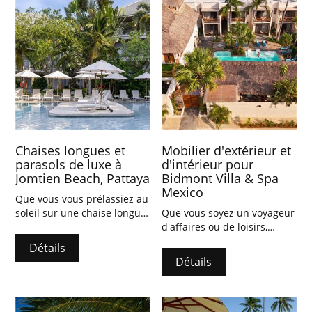
Chaises longues et
Mobilier d'extérieur et
parasols de luxe à
d'intérieur pour
Jomtien Beach, Pattaya
Bidmont Villa & Spa
Mexico
Que vous vous prélassiez au
soleil sur une chaise longue
Que vous soyez un voyageur
dans l'espace vert du jardin
d'affaires ou de loisirs,
ou que vous vous
Bidmont Villa & Spa peut
Détails
immergeiez dans notre salle
rendre votre voyage à Playa
Détails
de spa conçue pour votre
Carrizalillo encore plus
confort, vous pourrez
merveilleux et inoubliable.
détendre complètement
votre corps et votre esprit.